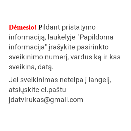
ildant pristatymo
Dėmesio!
P
informaciją, laukelyje "Papildoma
informacija" įrašykite pasirinkto
sveikinimo numerį, vardus ką ir kas
sveikina, datą.
Jei sveikinimas netelpa į langelį,
atsiųskite el.paštu
jdatvirukas@gmail.com