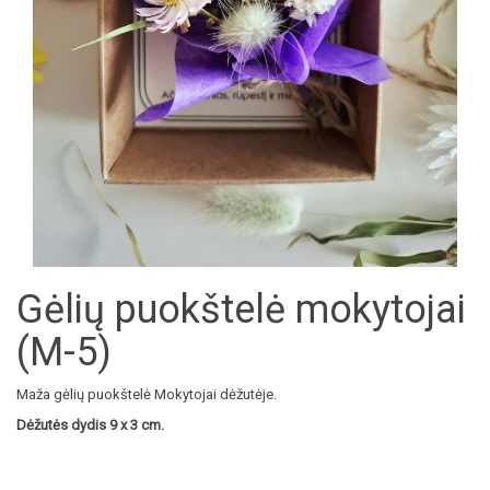
Gėlių puokštelė mokytojai
(M-5)
Maža gėlių puokštelė Mokytojai dėžutėje.
Dėžutės dydis 9 x 3 cm.