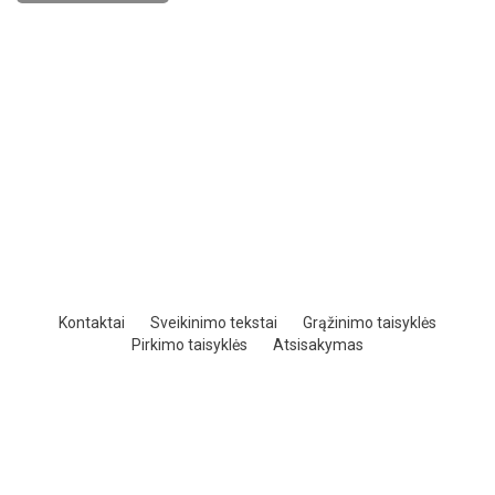
Kontaktai
Sveikinimo tekstai
Grąžinimo taisyklės
Pirkimo taisyklės
Atsisakymas
powered by shopiteka